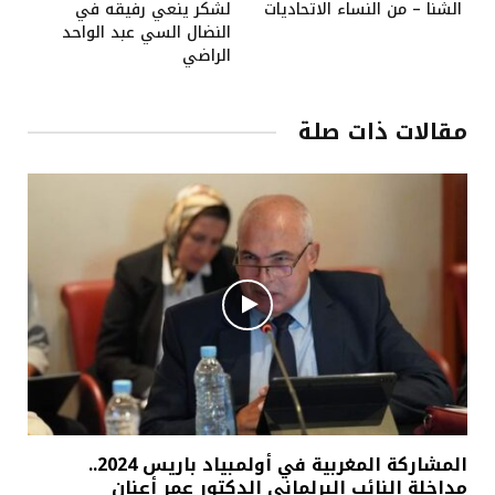
الشنا – من النساء الاتحاديات
لشكر ينعي رفيقه في
النضال السي عبد الواحد
الراضي
مقالات ذات صلة
المشاركة المغربية في أولمبياد باريس 2024..
مداخلة النائب البرلماني الدكتور عمر أعنان